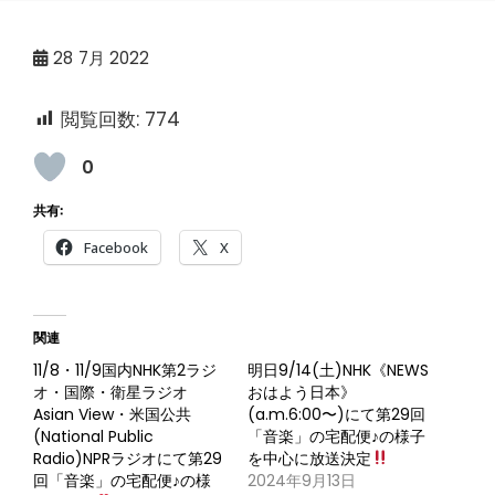
28
7月 2022
閲覧回数:
774
0
共有:
Facebook
X
関連
11/8・11/9国内NHK第2ラジ
明日9/14(土)NHK《NEWS
オ・国際・衛星ラジオ
おはよう日本》
Asian View・米国公共
(a.m.6:00〜)にて第29回
(National Public
「音楽」の宅配便♪の様子
Radio)NPRラジオにて第29
を中心に放送決定
回「音楽」の宅配便♪の様
2024年9月13日