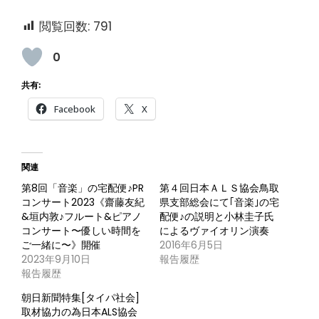
閲覧回数:
791
0
共有:
Facebook
X
関連
第8回「音楽」の宅配便♪PR
第４回日本ＡＬＳ協会鳥取
コンサート2023《齋藤友紀
県支部総会にて｢音楽｣の宅
&垣内敦♪フルート&ピアノ
配便♪の説明と小林圭子氏
コンサート〜優しい時間を
によるヴァイオリン演奏
ご一緒に〜》開催
2016年6月5日
2023年9月10日
報告履歴
報告履歴
朝日新聞特集[タイパ社会]
取材協力の為日本ALS協会