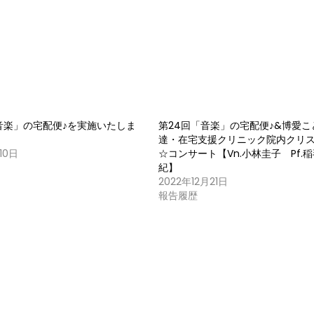
音楽」の宅配便♪を実施いたしま
第24回「音楽」の宅配便♪&博愛こ
達・在宅支援クリニック院内クリ
10日
☆コンサート【Vn.小林圭子 Pf.
紀】
2022年12月21日
報告履歴