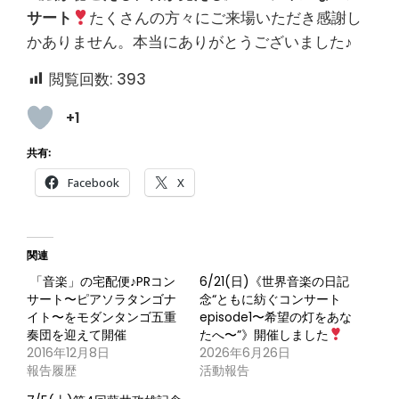
サート
たくさんの方々にご来場いただき感謝し
かありません。本当にありがとうございました♪
閲覧回数:
393
+1
共有:
Facebook
X
関連
「音楽」の宅配便♪PRコン
6/21(日)《世界音楽の日記
サート〜ピアソラタンゴナ
念“ともに紡ぐコンサート
イト〜をモダンタンゴ五重
episode1〜希望の灯をあな
奏団を迎えて開催
たへ〜”》開催しました
2016年12月8日
2026年6月26日
報告履歴
活動報告