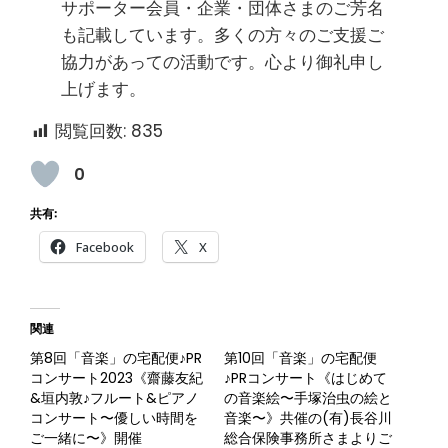
サポーター会員・企業・団体さまのご芳名
も記載しています。多くの方々のご支援ご
協力があっての活動です。心より御礼申し
上げます。
閲覧回数:
835
0
共有:
Facebook
X
関連
第8回「音楽」の宅配便♪PR
第10回「音楽」の宅配便
コンサート2023《齋藤友紀
♪PRコンサート《はじめて
&垣内敦♪フルート&ピアノ
の音楽絵〜手塚治虫の絵と
コンサート〜優しい時間を
音楽〜》共催の(有)長谷川
ご一緒に〜》開催
総合保険事務所さまよりご