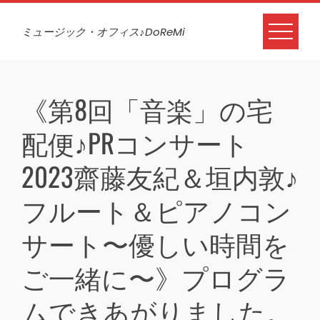
Skip
to
ミュージック・オフィス♪DoReMi
content
《第8回「音楽」の宅
配便♪PRコンサート
2023齋藤友紀＆垣内敦♪
フルート＆ピアノコン
サート〜優しい時間を
ご一緒に〜》プログラ
ムできあがりました。